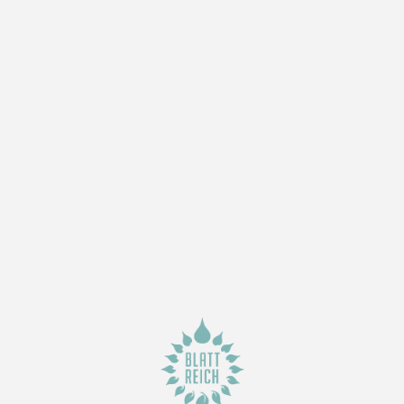
MandelVanilla
Zutaten:
Gefiltertes
Wasser, Mandeln,
Datteln, Hymalaya
Salz, Natürliche
Vanille