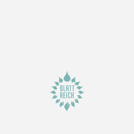
Bestellung
Pick Up
Lokale Lieferung
Online Store
Cleansing
Unser Universum